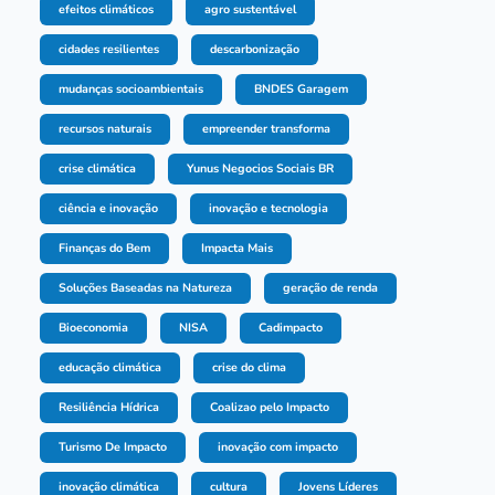
efeitos climáticos
agro sustentável
cidades resilientes
descarbonização
mudanças socioambientais
BNDES Garagem
recursos naturais
empreender transforma
crise climática
Yunus Negocios Sociais BR
ciência e inovação
inovação e tecnologia
Finanças do Bem
Impacta Mais
Soluções Baseadas na Natureza
geração de renda
Bioeconomia
NISA
Cadimpacto
educação climática
crise do clima
Resiliência Hídrica
Coalizao pelo Impacto
Turismo De Impacto
inovação com impacto
inovação climática
cultura
Jovens Líderes