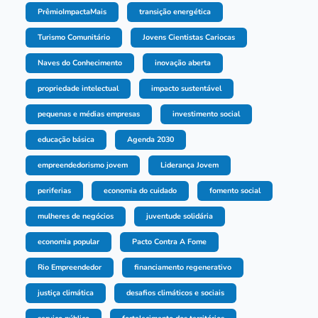
PrêmioImpactaMais
transição energética
Turismo Comunitário
Jovens Cientistas Cariocas
Naves do Conhecimento
inovação aberta
propriedade intelectual
impacto sustentável
pequenas e médias empresas
investimento social
educação básica
Agenda 2030
empreendedorismo jovem
Liderança Jovem
periferias
economia do cuidado
fomento social
mulheres de negócios
juventude solidária
economia popular
Pacto Contra A Fome
Rio Empreendedor
financiamento regenerativo
justiça climática
desafios climáticos e sociais