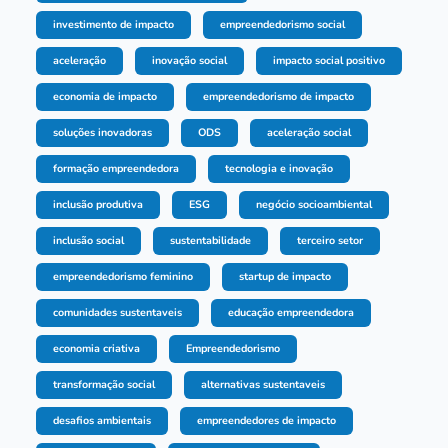
investimento de impacto
empreendedorismo social
aceleração
inovação social
impacto social positivo
economia de impacto
empreendedorismo de impacto
soluções inovadoras
ODS
aceleração social
formação empreendedora
tecnologia e inovação
inclusão produtiva
ESG
negócio socioambiental
inclusão social
sustentabilidade
terceiro setor
empreendedorismo feminino
startup de impacto
comunidades sustentaveis
educação empreendedora
economia criativa
Empreendedorismo
transformação social
alternativas sustentaveis
desafios ambientais
empreendedores de impacto