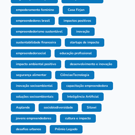
empoderamento feminino
Casa Firjan
empreendedores brasil
impactos positivos
empreendedorismo sustentável
inovação
sustentabilidade financeira
startups de impacto
empreendedorsocial
educação profissional
impacto ambiental positivo
desenvolvimento e inovação
segurança alimentar
CiênciaeTecnologia
inovação socioambiental
capacitação empreendedora
soluções socioambientais
Inteligência Artificial
Asplande
sociobiodiversidade
Sitawi
jovens empreendedores
cultura e impacto
desafios urbanos
Prêmio Legado