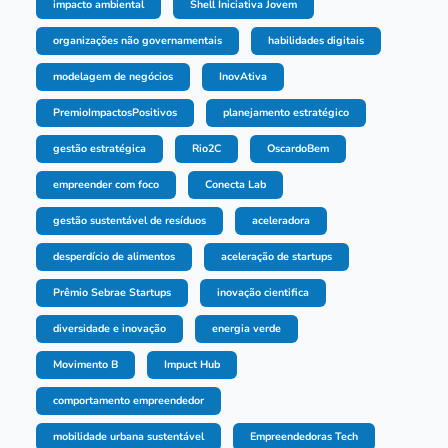
impacto ambiental
Shell Iniciativa Jovem
organizações não governamentais
habilidades digitais
modelagem de negócios
InovAtiva
PremioImpactosPositivos
planejamento estratégico
gestão estratégica
Rio2C
OscardoBem
empreender com foco
Conecta Lab
gestão sustentável de resíduos
aceleradora
desperdício de alimentos
aceleração de startups
Prêmio Sebrae Startups
inovação cientifica
diversidade e inovação
energia verde
Movimento B
Impuct Hub
comportamento empreendedor
mobilidade urbana sustentável
Empreendedoras Tech