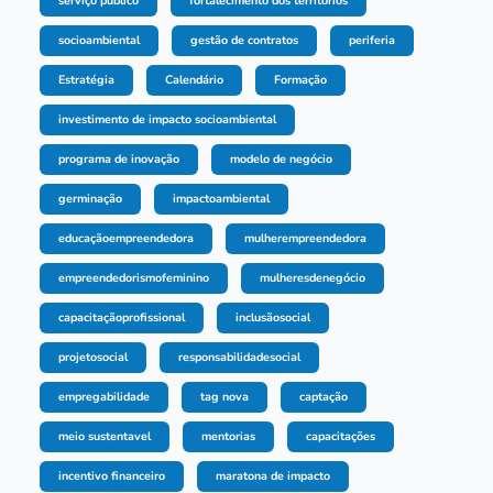
serviço público
fortalecimento dos territórios
socioambiental
gestão de contratos
periferia
Estratégia
Calendário
Formação
investimento de impacto socioambiental
programa de inovação
modelo de negócio
germinação
impactoambiental
educaçãoempreendedora
mulherempreendedora
empreendedorismofeminino
mulheresdenegócio
capacitaçãoprofissional
inclusãosocial
projetosocial
responsabilidadesocial
empregabilidade
tag nova
captação
meio sustentavel
mentorias
capacitações
incentivo financeiro
maratona de impacto