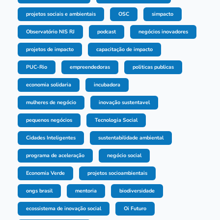
projetos sociais e ambientais
OSC
simpacto
Observatório NIS RJ
podcast
negócios inovadores
projetos de impacto
capacitação de impacto
PUC-Rio
empreendedoras
politicas publicas
economia solidaria
incubadora
mulheres de negócio
inovação sustentavel
pequenos negócios
Tecnologia Social
Cidades Inteligentes
sustentabilidade ambiental
programa de aceleração
negócio social
Economia Verde
projetos socioambientais
ongs brasil
mentoria
biodiversidade
ecossistema de inovação social
Oi Futuro