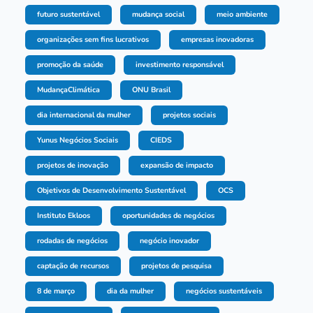
futuro sustentável
mudança social
meio ambiente
organizações sem fins lucrativos
empresas inovadoras
promoção da saúde
investimento responsável
MudançaClimática
ONU Brasil
dia internacional da mulher
projetos sociais
Yunus Negócios Sociais
CIEDS
projetos de inovação
expansão de impacto
Objetivos de Desenvolvimento Sustentável
OCS
Instituto Ekloos
oportunidades de negócios
rodadas de negócios
negócio inovador
captação de recursos
projetos de pesquisa
8 de março
dia da mulher
negócios sustentáveis