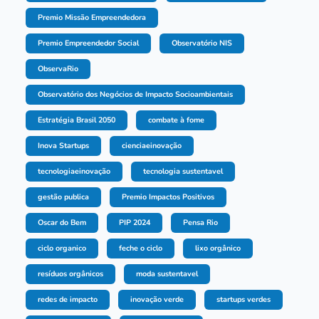
Premio Missão Empreendedora
Premio Empreendedor Social
Observatório NIS
ObservaRio
Observatório dos Negócios de Impacto Socioambientais
Estratégia Brasil 2050
combate à fome
Inova Startups
cienciaeinovação
tecnologiaeinovação
tecnologia sustentavel
gestão publica
Premio Impactos Positivos
Oscar do Bem
PIP 2024
Pensa Rio
ciclo organico
feche o ciclo
lixo orgânico
resíduos orgânicos
moda sustentavel
redes de impacto
inovação verde
startups verdes