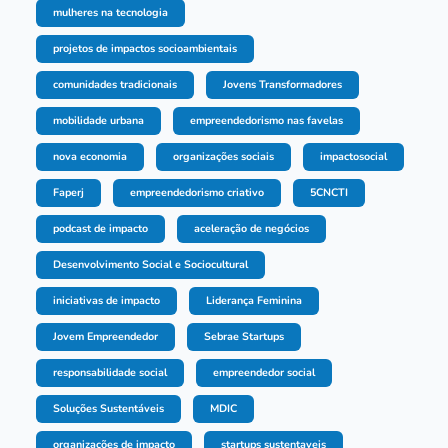
mulheres na tecnologia
projetos de impactos socioambientais
comunidades tradicionais
Jovens Transformadores
mobilidade urbana
empreendedorismo nas favelas
nova economia
organizações sociais
impactosocial
Faperj
empreendedorismo criativo
5CNCTI
podcast de impacto
aceleração de negócios
Desenvolvimento Social e Sociocultural
iniciativas de impacto
Liderança Feminina
Jovem Empreendedor
Sebrae Startups
responsabilidade social
empreendedor social
Soluções Sustentáveis
MDIC
organizações de impacto
startups sustentaveis