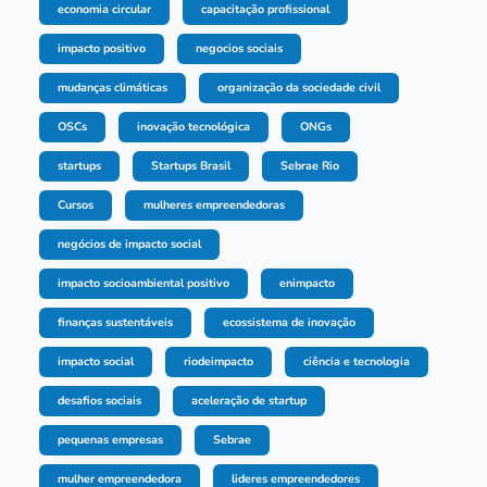
economia circular
capacitação profissional
impacto positivo
negocios sociais
mudanças climáticas
organização da sociedade civil
OSCs
inovação tecnológica
ONGs
startups
Startups Brasil
Sebrae Rio
Cursos
mulheres empreendedoras
negócios de impacto social
impacto socioambiental positivo
enimpacto
finanças sustentáveis
ecossistema de inovação
impacto social
riodeimpacto
ciência e tecnologia
desafios sociais
aceleração de startup
pequenas empresas
Sebrae
mulher empreendedora
lideres empreendedores