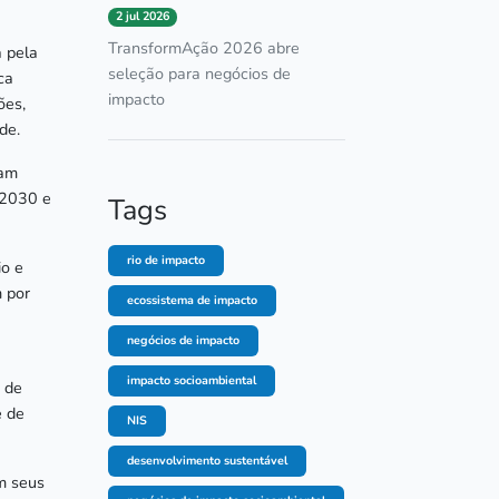
2 jul 2026
TransformAção 2026 abre
a pela
seleção para negócios de
ca
impacto
ões,
ade.
zam
 2030 e
Tags
rio de impacto
io e
m por
ecossistema de impacto
negócios de impacto
impacto socioambiental
u de
e de
NIS
.
desenvolvimento sustentável
m seus