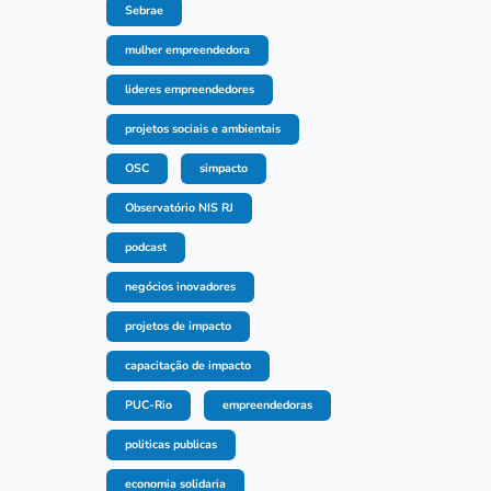
Sebrae
mulher empreendedora
lideres empreendedores
projetos sociais e ambientais
OSC
simpacto
Observatório NIS RJ
podcast
negócios inovadores
projetos de impacto
capacitação de impacto
PUC-Rio
empreendedoras
politicas publicas
economia solidaria