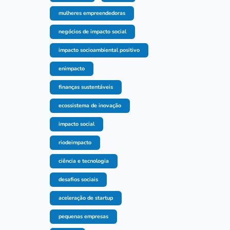
mulheres empreendedoras
negócios de impacto social
impacto socioambiental positivo
enimpacto
finanças sustentáveis
ecossistema de inovação
impacto social
riodeimpacto
ciência e tecnologia
desafios sociais
aceleração de startup
pequenas empresas