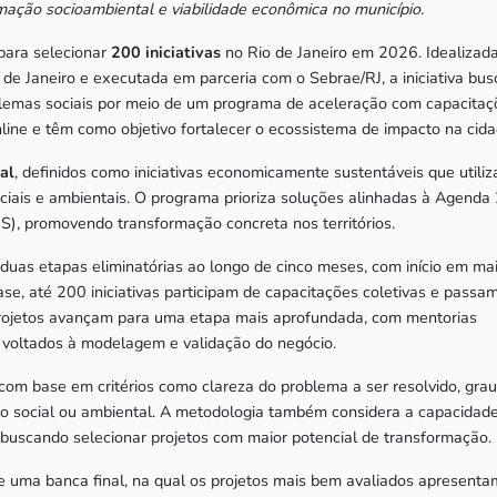
rmação socioambiental e viabilidade econômica no município.
 para selecionar
200 iniciativas
no Rio de Janeiro em 2026. Idealizad
 de Janeiro e executada em parceria com o Sebrae/RJ, a iniciativa bus
oblemas sociais por meio de um programa de aceleração com capacitaç
online e têm como objetivo fortalecer o ecossistema de impacto na cid
al
, definidos como iniciativas economicamente sustentáveis que utili
iais e ambientais. O programa prioriza soluções alinhadas à Agenda
), promovendo transformação concreta nos territórios.
duas etapas eliminatórias ao longo de cinco meses, com início em ma
e, até 200 iniciativas participam de capacitações coletivas e passa
 projetos avançam para uma etapa mais aprofundada, com mentorias
os voltados à modelagem e validação do negócio.
 com base em critérios como clareza do problema a ser resolvido, gra
to social ou ambiental. A metodologia também considera a capacidad
a, buscando selecionar projetos com maior potencial de transformação
e uma banca final, na qual os projetos mais bem avaliados apresenta