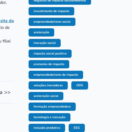
negócios de impacto socioambiental
dor,
investimento de impacto
o
site da
empreendedorismo social
Rio de
aceleração
filial
inovação social
impacto social positivo
economia de impacto
empreendedorismo de impacto
soluções inovadoras
ODS
ia >>
aceleração social
formação empreendedora
tecnologia e inovação
inclusão produtiva
ESG