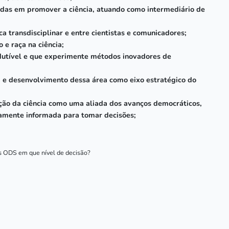
sadas em promover a ciência, atuando como intermediário de
ca transdisciplinar e entre cientistas e comunicadores;
 e raça na ciência;
odutível e que experimente métodos inovadores de
a e desenvolvimento dessa área como eixo estratégico do
oção da ciência como uma aliada dos avanços democráticos,
camente informada para tomar decisões;
os ODS em que nível de decisão?