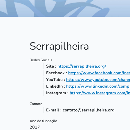
Serrapilheira
Redes Sociais
Site :
https://serrapilheira.org/
Facebook :
https://www.facebook.com/Insti
YouTube :
https://www.youtube.com/cha
LinkedIn :
https://www.linkedin.com/compan
Instagram :
https://www.instagram.com/ins
Contato
E-mail : contato@serrapilheira.org
Ano de fundação
2017