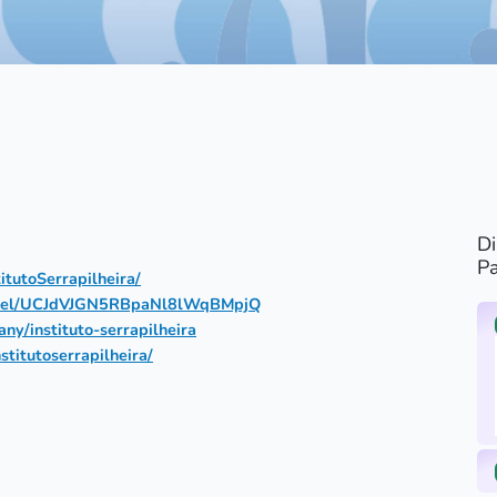
D
Pa
tutoSerrapilheira/
nnel/UCJdVJGN5RBpaNl8lWqBMpjQ
y/instituto-serrapilheira
titutoserrapilheira/