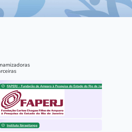
inamizadoras
rceiras
FAPERJ - Fundação de Amparo à Pesquisa do Estado do Rio de Janeiro
Instituto Ibirapitanga