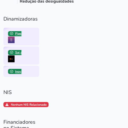
Redução das desigualdades
Dinamizadoras
Pipe Social
Sai do Papel
Inovabra
NIS
Nenhum NIS Relacionado
Financiadores
no Sistema