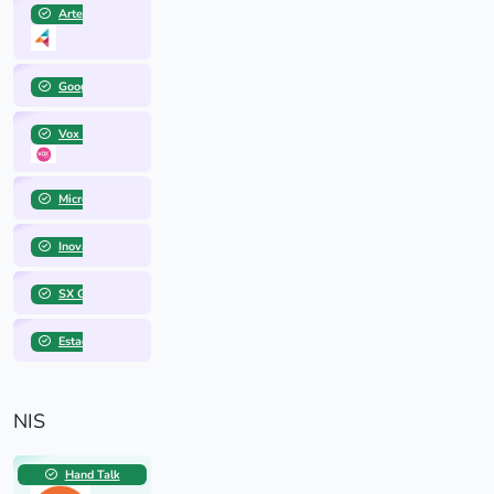
Artemisia
Google for Startups
Vox Capital
Microsoft for Startups: Founders Hub
Inovabra
SX Group
Estação Hack
NIS
Hand Talk